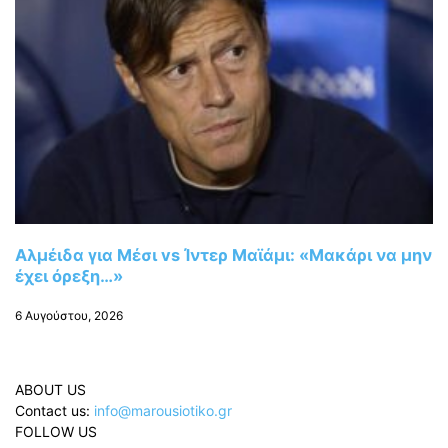
Αλμέιδα για Μέσι vs Ίντερ Μαϊάμι: «Μακάρι να μην
έχει όρεξη…»
6 Αυγούστου, 2026
ABOUT US
Contact us:
info@marousiotiko.gr
FOLLOW US