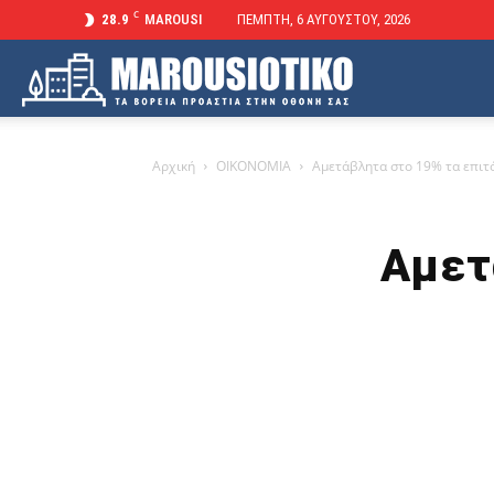
C
28.9
MAROUSI
ΠΈΜΠΤΗ, 6 ΑΥΓΟΎΣΤΟΥ, 2026
Marousiotiko
Αρχική
ΟΙΚΟΝΟΜΙΑ
Αμετάβλητα στο 19% τα επιτ
Αμετ