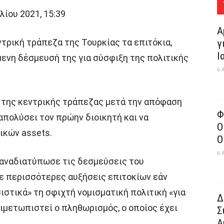
ίου 2021, 15:39
Α
τρική τράπεζα της Τουρκίας τα επιτόκια,
γ
Ι
ενη δέσμευσή της για σύσφιξη της πολιτικής
6 
 της κεντρικής τράπεζας μετά την απόφαση
Φ
απολύσει τον πρώην διοικητή και να
Ο
κικών assets.
Ο
6 
παναδιατύπωσε τις δεσμεύσεις του
ε περισσότερες αυξήσεις επιτοκίων εάν
ιστικά» τη σφιχτή νομισματική πολιτική «για
Δ
ιμετωπιστεί ο πληθωρισμός, ο οποίος έχει
Σ
Α