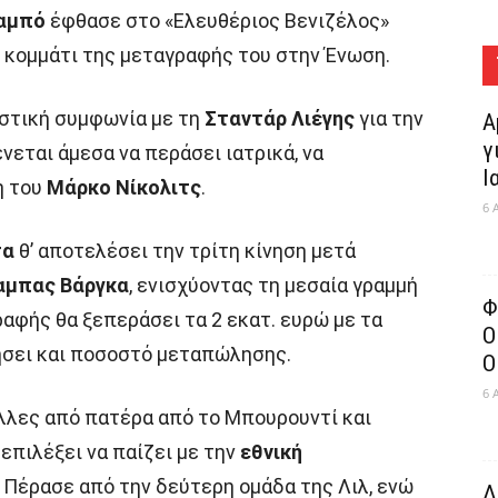
χαμπό
έφθασε στο «Ελευθέριος Βενιζέλος»
 κομμάτι της μεταγραφής του στην Ένωση.
ιστική συμφωνία με τη
Σταντάρ Λιέγης
για την
Α
γ
νεται άμεσα να περάσει ιατρικά, να
Ι
η του
Μάρκο Νίκολιτς
.
6 
τα
θ’ αποτελέσει την τρίτη κίνηση μετά
μπας Βάργκα
, ενισχύοντας τη μεσαία γραμμή
Φ
αφής θα ξεπεράσει τα 2 εκατ. ευρώ με τα
Ο
ήσει και ποσοστό μεταπώλησης.
Ο
6 
έλλες από πατέρα από το Μπουρουντί και
επιλέξει να παίζει με την
εθνική
 Πέρασε από την δεύτερη ομάδα της Λιλ, ενώ
Δ