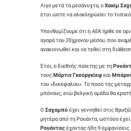
Λίγο μετά τα μεσάνυχτα, ο
Χακίμ Σα
έτσι ώστε να ολοκληρώσει το τυπικό
Υπενθυμίζουμε ότι η ΑΕΚ ήρθε σε ορ
αγορά του 20χρονου μέσου, που αναμέ
ανακοινωθεί και να τεθεί στη διάθεσ
Έτσι, ο διεθνής παίκτης με τη
Ρουάν
τους
Μάρτιν Γκεοργκίεφ
και
Μπάρνα
του «δικέφαλου». Το ποσό της μεταγρ
μπόνους, ενώ βελγική ομάδα θα κρατ
Ο
Σαχαμπό
έχει γεννηθεί στις Βρυξ
μητέρα από τη Ρουάντα, ωστόσο έχει 
Ρουάντας
έχοντας ήδη 9 εμφανίσεις.