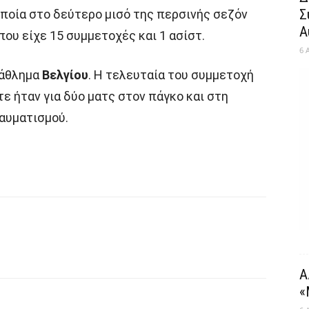
Σ
οποία στο δεύτερο μισό της περσινής σεζόν
Α
όπου είχε 15 συμμετοχές και 1 ασίστ.
6 
τάθλημα
Βελγίου
. Η τελευταία του συμμετοχή
τε ήταν για δύο ματς στον πάγκο και στη
αυματισμού.
Α
«