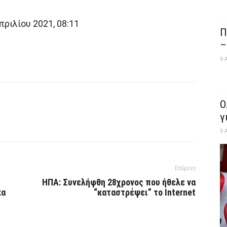
ριλίου 2021, 08:11
Π
–
9 
Ο
γ
9 
Επόμενο
ΗΠΑ: Συνελήφθη 28χρονος που ήθελε να
κα
“καταστρέψει” το Internet