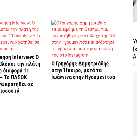
Υ
(
Α
ηση Interview: Ο
Ο Γρηγόρης Δημητριάδης
βλέπει την πλάτη
8 
στην Ήπειρο, μετά τα
ε διαφορά 11
Ιωάννινα στην Ηγουμενίτσα
– Το ΠΑΣΟΚ
να κρατηθεί σε
 ποσοστά