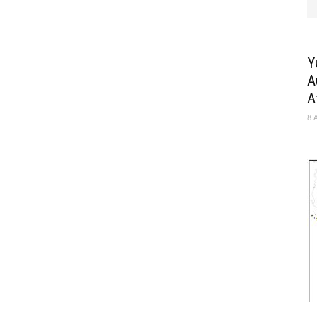
Υ
Α
Α
8 